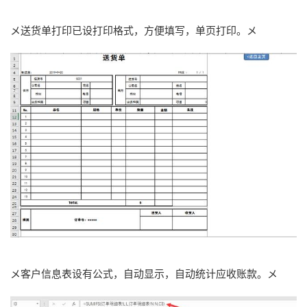
メ送货单打印已设打印格式，方便填写，单页打印。メ
メ客户信息表设有公式，自动显示，自动统计应收账款。メ