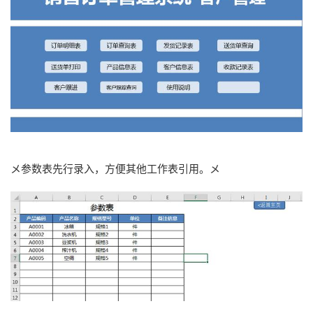
メ参数表先行录入，方便其他工作表引用。メ