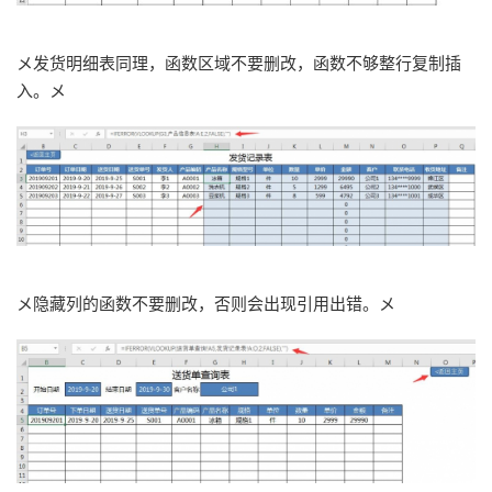
メ发货明细表同理，函数区域不要删改，函数不够整行复制插
入。メ
メ隐藏列的函数不要删改，否则会出现引用出错。メ