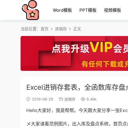
Word模板
PPT模板
视频模板
当前位置：
首页
进销存
正文
Excel进销存套表，全函数库存
2019-08-29
进销存
6.49k
Hello大家好，我是帮帮。今天跟大家分享一张E
メ大家请看范例图片，出入库及盘点系统，首页点