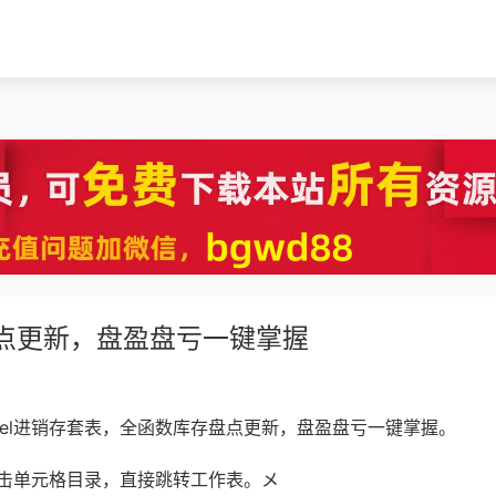
盘点更新，盘盈盘亏一键掌握
xcel进销存套表，全函数库存盘点更新，盘盈盘亏一键掌握。
击单元格目录，直接跳转工作表。メ