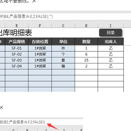
区域不要删改。メ
メ