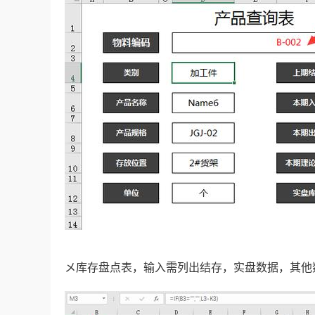
メ库存盘点表，输入需列出结存，实盘数据，其他