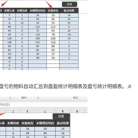
盘亏的物料自动汇总到盘盈统计明细表及盘亏统计明细表。メ